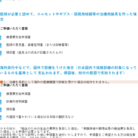
医師が必要と認めて、コルセットやギプス・弱視用眼鏡等の治療用装具を作った場
合
ご準備いただく書類
療養費支給申請書
医師の意見書、装着証明書（または診断書等）
領収書（装具士の氏名が記載されたもの）
海外旅行中などで、国外で診療をうけた場合（日本国内で保険診療の対象になって
いるものを基準として 支払われます。帰国後、給付の範囲で支給されます）
但し、治療を目的として海外の医療機関で診察を受けた場合は給付されません。
ご準備いただく書類
療養費支給申請書
診療内容明細書
領収書
外国語で書かれている場合は日本語の翻訳文など
※そのほか、「輸血のための生血の費用を負担した場合」「骨髄移植や臍帯血等の搬送費を負担し
た場合」にも申請が必要となります。
※状況を伺いながら説明した後に申請書を送付いたしますので、申請書をご希望される方は組合事
務局まで電話（TEL：048-829-2325） ください。