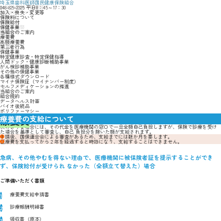
埼玉県歯科医師国民健康保険組合
048-829-2325
加入・喪失・変更等
平日8：45～17：30
加入・喪失・変更等
保険料について
保険料について
保険給付
保険給付
傷病手当
保健事業
出産・葬祭
当組合のご案内
療養給付
療養費
高額療養費
第三者行為
保健事業
特定健康診査・特定保健指導
人間ドック・健康診断補助事業
がん検診補助事業
その他の保健事業
各種様式ダウンロード
マイナ保険証（マイナンバー制度）
セルフメディケーションの推進
当組合のご案内
組合規約
データヘルス計画
バイオ後続品
ポリファーマシー
療養費
療養費の支給について
次のような場合には、その代金を医療機関の窓口で一旦全額自己負担しますが、保険で診療を受け
た場合を基準として審査し、自己 負担分を除いた額が支給されます。
申請後、国保連合会による審査があるため、支給までには数か月を要します。
医療費を支払ってから２年を経過すると時効になり、支給することはできません。
急病、その他やむを得ない理由で、医療機関に被保険者証を提示することができ
ず、保険給付が受けられ なかった（全額立て替えた）場合
ご準備いただく書類
療養費支給申請書
診療報酬明細書
領収書（原本）